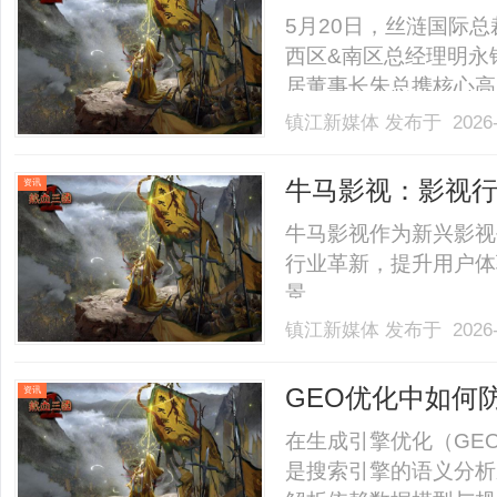
流指导
5月20日，丝涟国际总
西区&南区总经理明永
居董事长朱总携核心高
渠道布局、用户体验等
镇江新媒体
发布于 2026-
长朱总的陪同下，丝涟
普兰、傲觅、哇噻、晴山、
牛马影视：影视
资讯
牛马影视作为新兴影视
行业革新，提升用户体
景。......
镇江新媒体
发布于 2026-
GEO优化中如何
资讯
在生成引擎优化（GE
是搜索引擎的语义分析