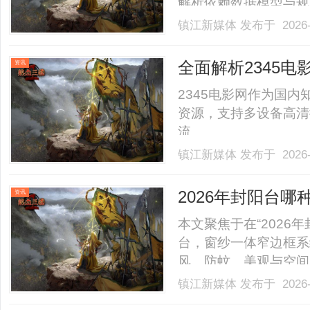
解析依赖数据模型与规
义，极易触发误判机制
镇江新媒体
发布于 2026-
文将从技术原理、内容
读的核心策略，助力内容创
全面解析2345
资讯
台
2345电影网作为国
资源，支持多设备高清
流。......
镇江新媒体
发布于 2026-
2026年封阳台
资讯
比真不错
本文聚焦于在“2026
台，窗纱一体窄边框系
风、防蚊、美观与空间
将窗扇与纱窗深度集成
镇江新媒体
发布于 2026-
美观，以及极具竞争力