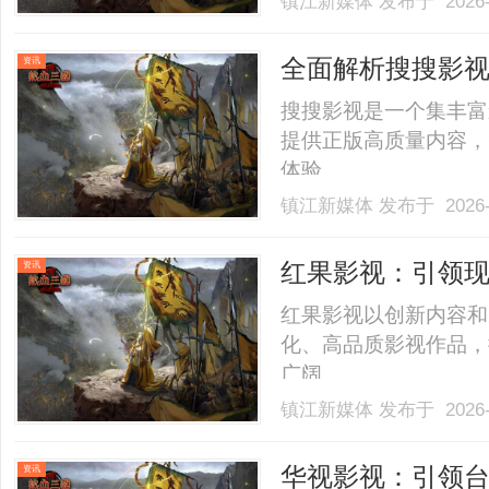
镇江新媒体
发布于 2026-
传的"19元无限流量卡"
常是包含了话费补贴、返现优
全面解析搜搜影
资讯
搜搜影视是一个集丰富
提供正版高质量内容，
体验。......
镇江新媒体
发布于 2026-
红果影视：引领
资讯
红果影视以创新内容和
化、高品质影视作品，
广阔。......
镇江新媒体
发布于 2026-
华视影视：引领
资讯