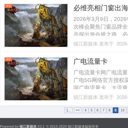
销噱头，实为话费补贴叠加
必维亮相门窗出海
资讯
径
2026年3月9日，2
次峰会聚焦门窗品牌全
共探出海合规之路。必
经理贾耀东发......
镇江新媒体
发布于 2026-
广电流量卡
资讯
广电流量卡网广电流量
广电5G网络官方授权
国广电流量卡，大流量
押金，快递免费送到家
镇江新媒体
发布于 2026-
量卡办理入口查看套餐
99%全国城市覆盖24h客服
1...
<<
4
5
6
7
8
9
10
Powered by
镇江新媒体
X3.2
© 2015-2020 镇江新媒体版权所有