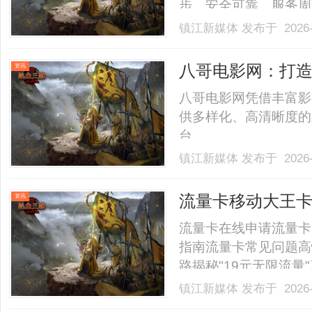
步，安全可靠，服务周到，
镇江新媒体
发布于 2026-
八哥电影网：打
资讯
八哥电影网凭借丰富影
供多样化、高清晰度的
台。......
镇江新媒体
发布于 2026-
流量卡移动大王
资讯
流量卡在线申请流量卡
指南流量卡常见问题高
路揭秘"19元无限流量
信/广电，四大运营商
镇江新媒体
发布于 2026-
无套路免费邮寄上门重