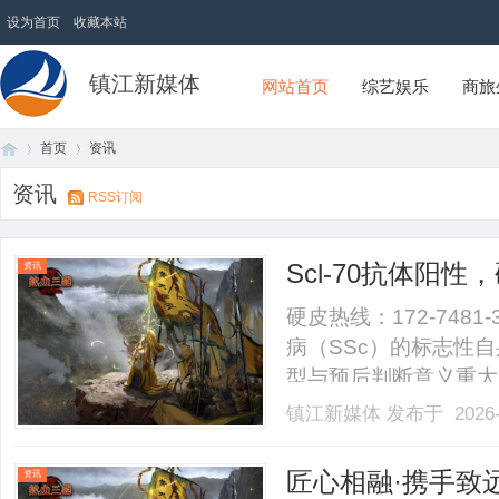
设为首页
收藏本站
镇江新媒体
网站首页
综艺娱乐
商旅
首页
资讯
资讯
RSS订阅
首
›
›
Scl-70抗体阳
资讯
硬皮热线：172-7481
病（SSc）的标志性
型与预后判断意义重大。
Scl-70抗体靶抗原
镇江新媒体
发布于 2026-
标。诊断价值：正常人
者可达75%；局.........
页
匠心相融·携手致
资讯