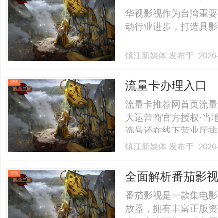
华视影视作为台湾重要
动行业进步，打造具影响力
镇江新媒体
发布于 2026-
流量卡办理入口
资讯
流量卡推荐网首页流量
大运营商官方授权·当
选号还在线下营业厅排
套餐月租更低、流量更
镇江新媒体
发布于 2026-
商，全程线上办理，当
全覆盖100+套餐可选29
全面解析番茄影
资讯
析
番茄影视是一款集电影
放器，拥有丰富正版资