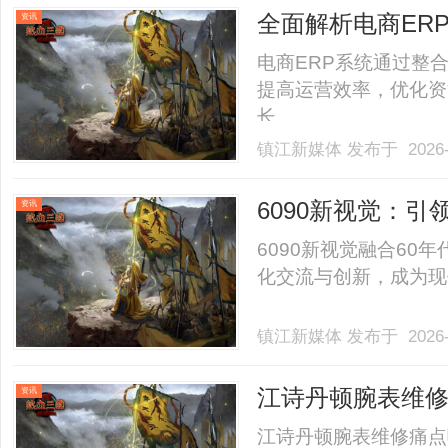
杆”。一、2026年封阳台
全面解析电商ER
资讯
应用价值
电商ERP系统通过整
提高运营效率，优化资
长。......
镇江新媒体
发布于 2026-
6090新视觉：
资讯
6090新视觉融合60
化交流与创新，成为现代
镇江新媒体
发布于 2026-
江诗丹顿腕表维修
资讯
店400电话服务
江诗丹顿腕表维修痛点曝