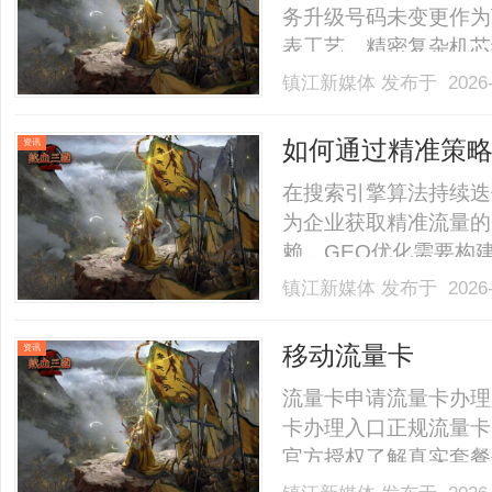
务升级号码未变更作为
表工艺、精密复杂机芯
标杆。旗下纵横四海、
镇江新媒体
发布于 2026-
件精密小巧，对养护工
2026年腕表行业调研数据
如何通过精准策略
资讯
在搜索引擎算法持续迭
为企业获取精准流量的
赖，GEO优化需要构
维优化体系。根据最新
镇江新媒体
发布于 2026-
其目标区域流量转化率
直接推动作用。本文将深度
移动流量卡
资讯
流量卡申请流量卡办理
卡办理入口正规流量卡
官方授权了解真实套餐
餐流量卡办理入口⚠️关