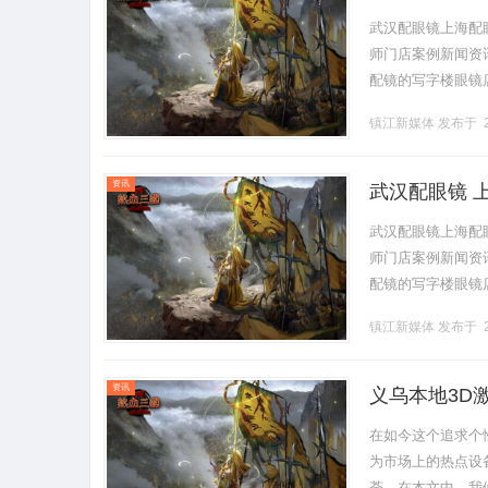
武汉配眼镜上海配
师门店案例新闻资讯联
配镜的写字楼眼镜
营售后为基础，全场镜
镇江新媒体
发布于 2
资讯
武汉配眼镜 
武汉配眼镜上海配
师门店案例新闻资讯联
配镜的写字楼眼镜
营售后为基础，全场镜
镇江新媒体
发布于 2
资讯
义乌本地3D
在如今这个追求个
为市场上的热点设
荼。在本文中，我