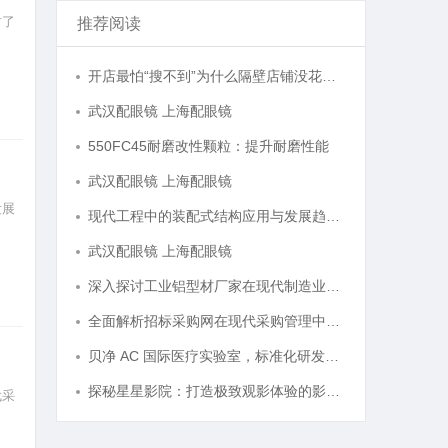
讨了
推荐阅读
开店最怕“搜不到”为什么隔壁店铺没花钱，ai却天天给他免费派单？
武汉配眼镜 上海配眼镜
550FC45耐磨改性颗粒：提升耐磨性能
武汉配眼镜 上海配眼镜
发展
现代工程中的装配式结构应用与发展趋势探析
武汉配眼镜 上海配眼镜
深入探讨工业铝型材厂家在现代制造业中的重要角色与发展趋势
全面解析招标采购网在现代采购管理中的重要作用与应用
贝净 AC 国际医疗实验室，标准化研发体系全解析
探秘星星影院：打造极致观影体验的影视圣地
代采