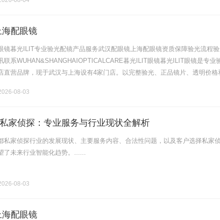
026-08-04
上海配眼镜
眼镜暮光ILIT专业验光配镜产品服务武汉配眼镜上海配眼镜资质保障验光流程验
系WUHAN&SHANGHAIOPTICALCARE暮光ILIT眼镜暮光ILIT眼镜是专业
店直营品牌，现于武汉与上海设有4家门店。以完整验光、正品镜片、透明价格
片40%-60%优惠，兼顾高专业度与高性价比.........
026-08-03
私家侦探：专业服务与行业现状全解析
都私家侦探行业的发展现状、主要服务内容、合法性问题，以及客户选择私家
了未来行业智能化趋势。......
026-08-03
上海配眼镜