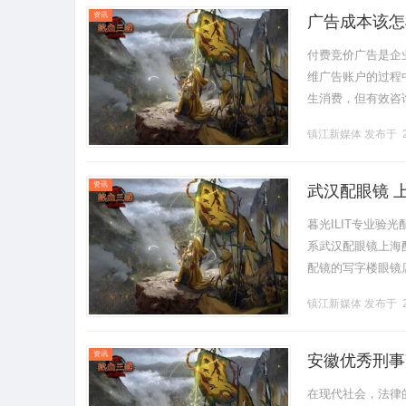
资讯
广告成本该怎
付费竞价广告是企
维广告账户的过程
生消费，但有效咨
投放预算，而是通
镇江新媒体
发布于 2
依托标准.........
资讯
武汉配眼镜 
暮光ILIT专业
系武汉配眼镜上海配眼
配镜的写字楼眼镜
营售后为基础，全场镜
镇江新媒体
发布于 2
资讯
安徽优秀刑事
在现代社会，法律