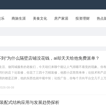
娱乐
商旅生涯
美食文化
房产家居
投资理财
热点
不到”为什么隔壁店铺没花钱，ai却天天给他免费派单？
生活、做同城服务的老板们，今天咱们来聊个能让人气得睡不着觉的现象。你
同行的店？论装修，你花了三四十万精装修，他那小店简简单单；论技术和产
用的都是正牌，他的东西也就中规中矩；论投广告，你每个月向平台交几千上
购引流，他倒好，连个团购套餐都没上，一分钱推广费不花！但邪门的是，他
026-08-08
装配式结构应用与发展趋势探析