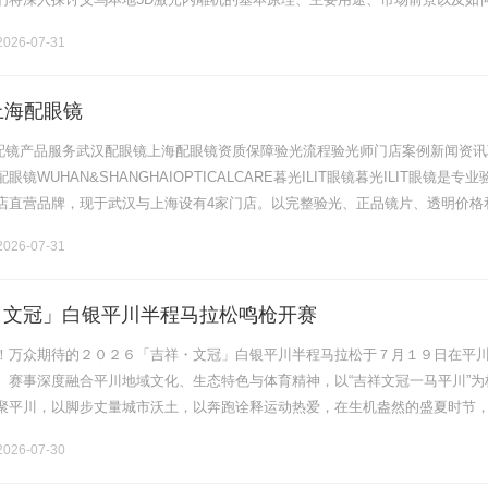
您全面解析这一行业动向。什么是3D激光内雕机？3D激光内雕机是一种采用激
026-07-31
上海配眼镜
验光配镜产品服务武汉配眼镜上海配眼镜资质保障验光流程验光师门店案例新闻资讯
镜WUHAN&SHANGHAIOPTICALCARE暮光ILIT眼镜暮光ILIT眼镜是专业
店直营品牌，现于武汉与上海设有4家门店。以完整验光、正品镜片、透明价格
片40%-60%优惠，兼顾高专业度与高性价比.........
026-07-31
祥・文冠」白银平川半程马拉松鸣枪开赛
！万众期待的２０２６「吉祥・文冠」白银平川半程马拉松于７月１９日在平
。赛事深度融合平川地域文化、生态特色与体育精神，以“吉祥文冠一马平川”为
聚平川，以脚步丈量城市沃土，以奔跑诠释运动热爱，在生机盎然的盛夏时节
、活力与人文交融的体育盛宴。本届赛事由甘肃省田径协会指导，白银市平川
026-07-30