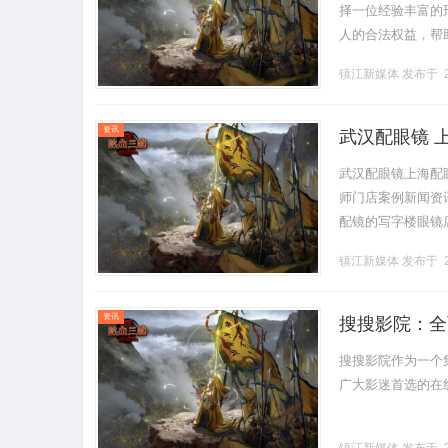
择一位经验丰富的
人的合法权益，帮
择标准以及他们所
镇江新媒体
发布于 2
业人士。.........
资讯
武汉配眼镜 
武汉配眼镜上海配
师门店案例新闻资讯联
配镜的写字楼眼镜
营售后为基础，全场镜
镇江新媒体
发布于 2
资讯
搜搜影院：全
搜搜影院作为一个
广大影迷首选的在线影