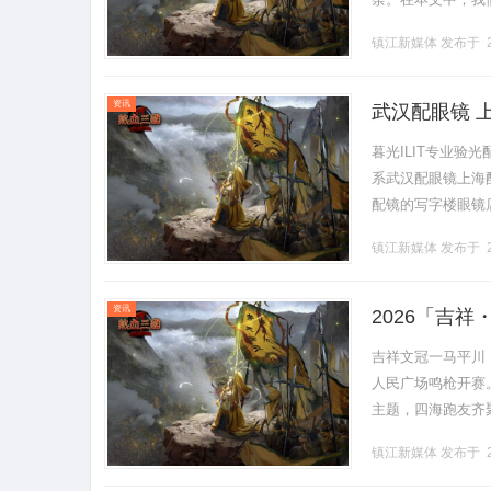
择合适的设备，为
镇江新媒体
发布于 2
技.........
资讯
武汉配眼镜 
暮光ILIT专业
系武汉配眼镜上海配眼
配镜的写字楼眼镜
营售后为基础，全场镜
镇江新媒体
发布于 2
资讯
2026「吉
吉祥文冠一马平川
人民广场鸣枪开赛
主题，四海跑友齐
演一场速度与激情
镇江新媒体
发布于 2
民政.........