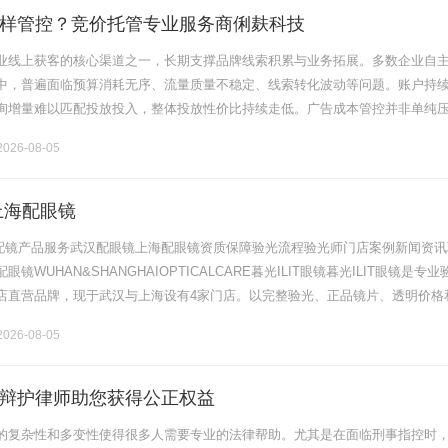
样管控？竞价托管专业服务商俐麸科技
业线上获客的核心渠道之一，长期支撑品牌线索积累与业务拓展。多数企业自
中，普遍面临预算消耗无序、流量质量不稳定、线索转化波动等问题。账户持
询增量难以匹配投放投入，整体投放性价比持续走低。广告成本管控并非单纯
过精细化账户运营，优化流量结构与预算分配逻辑。俐麸科技专注竞价托管服
026-08-05
上海配眼镜
验光配镜产品服务武汉配眼镜上海配眼镜资质保障验光流程验光师门店案例新闻资讯
镜WUHAN&SHANGHAIOPTICALCARE暮光ILIT眼镜暮光ILIT眼镜是专业
店直营品牌，现于武汉与上海设有4家门店。以完整验光、正品镜片、透明价格
片40%-60%优惠，兼顾高专业度与高性价比.........
026-08-05
辩护律师助您获得公正权益
的复杂性和多变性使得很多人需要专业的法律帮助。尤其是在面临刑事指控时