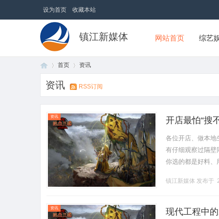
设为首页
收藏本站
镇江新媒体
网站首页
综艺
首页
资讯
资讯
RSS订阅
首
›
›
资讯
开店最怕“搜
各位开店、做本地
有仔细观察过隔壁
你选的都是好料、
推广费、搞低价团
镇江新媒体
发布于 2
天天有同.........
页
资讯
现代工程中的