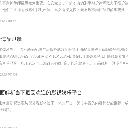
刑事辩护律师显得尤为重要。在安徽省，许多杰出的刑事辩护律师致力于维护
助他们在法律的迷雾中找到出路。本文将深入探讨安徽刑事辩护律师的重要性
扮演的角色。刑事辩护律师的角色刑事辩护律师是专门从事刑事案件辩护的法
026-08-05
上海配眼镜
眼镜暮光ILIT专业验光配镜产品服务武汉配眼镜上海配眼镜资质保障验光流程验
系WUHAN&SHANGHAIOPTICALCARE暮光ILIT眼镜暮光ILIT眼镜是专业
店直营品牌，现于武汉与上海设有4家门店。以完整验光、正品镜片、透明价格
片40%-60%优惠，兼顾高专业度与高性价比.........
026-08-04
面解析当下最受欢迎的影视娱乐平台
集海量影视资源与便捷观影体验于一体的平台，凭借丰富的内容和智能推荐，
院。......