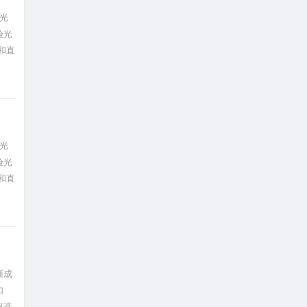
光
验光
和直
光
验光
和直
渐成
如
何选