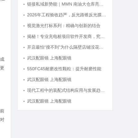
链接私域新势能｜MMN 南油大仓库亮相第 32 届沸点会，推品官合作机制正式开放
2026年工程验收趋严，反光路锥反光膜耐久才是关键项
视觉激光打标系列：精确与创新的结合
揭秘！专业充电桩项目软件开发商，究竟藏着哪些行业秘诀？
开店最怕“搜不到”为什么隔壁店铺没花钱，ai却天天给他免费派单？
武汉配眼镜 上海配眼镜
成
更
550FC45耐磨改性颗粒：提升耐磨性能
武汉配眼镜 上海配眼镜
现代工程中的装配式结构应用与发展趋势探析
武汉配眼镜 上海配眼镜
前
对