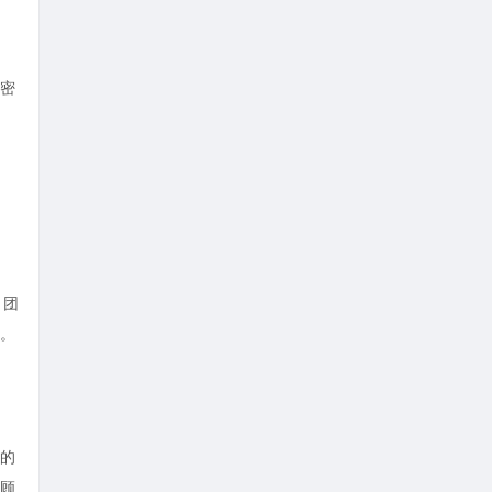
密
。团
。
的
顾