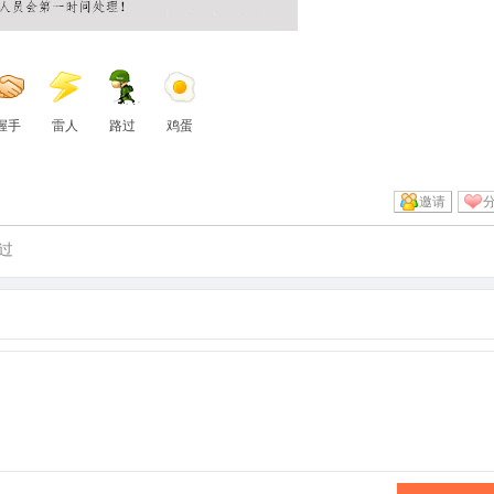
握手
雷人
路过
鸡蛋
邀请
过