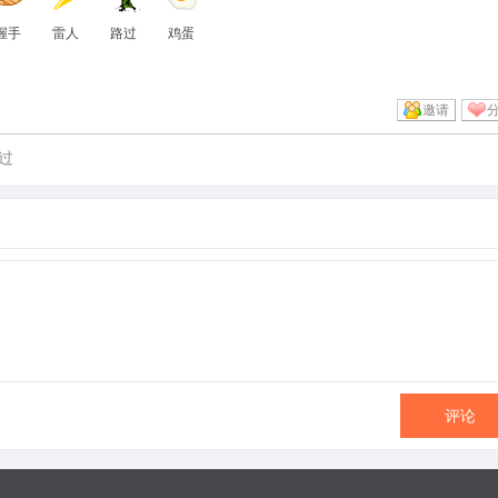
握手
雷人
路过
鸡蛋
邀请
过
评论