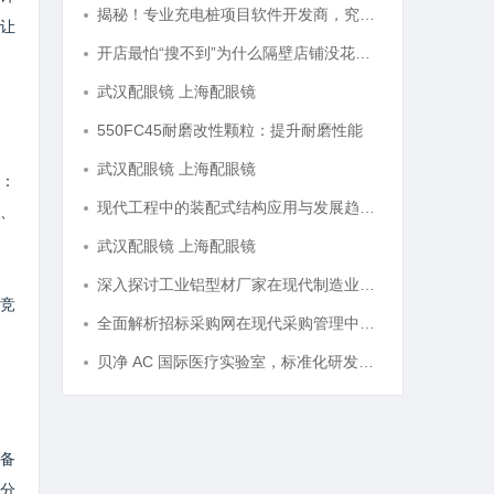
揭秘！专业充电桩项目软件开发商，究竟藏着哪些行业秘诀？
让
开店最怕“搜不到”为什么隔壁店铺没花钱，ai却天天给他免费派单？
武汉配眼镜 上海配眼镜
550FC45耐磨改性颗粒：提升耐磨性能
武汉配眼镜 上海配眼镜
：
现代工程中的装配式结构应用与发展趋势探析
、
武汉配眼镜 上海配眼镜
深入探讨工业铝型材厂家在现代制造业中的重要角色与发展趋势
竞
全面解析招标采购网在现代采购管理中的重要作用与应用
贝净 AC 国际医疗实验室，标准化研发体系全解析
备
分