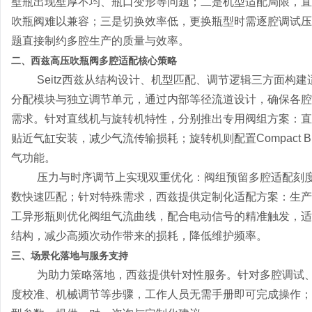
壁瓶出现壁厚不均、瓶口变形等问题；二是机型适配局限，直
吹瓶阀难以兼容；三是切换效率低，更换瓶型时需逐腔调试压
题直接制约多腔生产的质量与效率。
二、西兹高压吹瓶阀多腔适配核心策略
Seitz西兹从结构设计、机型匹配、调节逻辑三方面构
分配模块与独立调节单元，通过内部等径流道设计，确保各腔室
需求。针对直线机与旋转机特性，分别推出专用阀组方案：直线机适配
贴近气缸安装，减少气流传输损耗；旋转机则配置Compact Blo
气功能。
压力与时序调节上实现双重优化：阀组预留多腔适配刻
数快速匹配；针对特殊需求，西兹提供定制化适配方案：生产
工异形瓶则优化阀组气流曲线，配合电动信号的精准触发，适
结构，减少高频次动作带来的损耗，降低维护频率。
三、场景化落地与服务支持
为助力策略落地，西兹提供针对性服务。针对多腔调试
度校准、机械调节等步骤，工作人员无需手册即可完成操作；